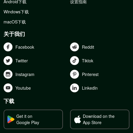
Android下载
设置指南
Windows下载
macOS下载
关于我们
Facebook
Reddit
Twitter
Tiktok
Instagram
Pinterest
Youtube
Linkedln
下载
Get it on
Download on the
Google Play
App Store