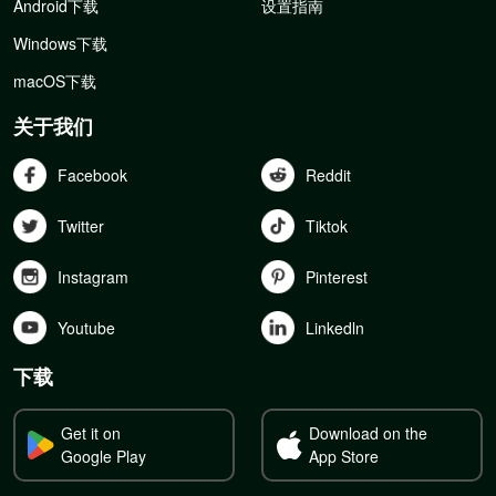
Android下载
设置指南
Windows下载
macOS下载
关于我们
Facebook
Reddit
Twitter
Tiktok
Instagram
Pinterest
Youtube
Linkedln
下载
Get it on
Download on the
Google Play
App Store