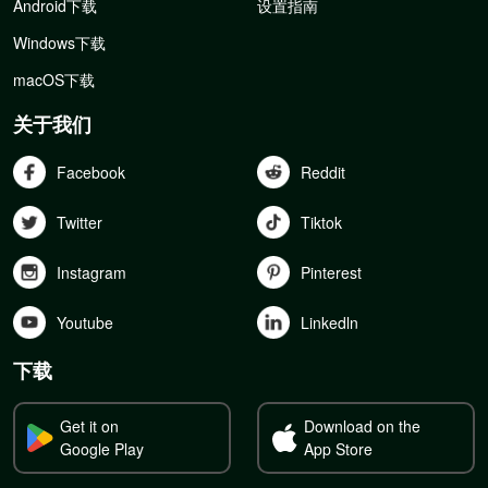
Android下载
设置指南
Windows下载
macOS下载
关于我们
Facebook
Reddit
Twitter
Tiktok
Instagram
Pinterest
Youtube
Linkedln
下载
Get it on
Download on the
Google Play
App Store