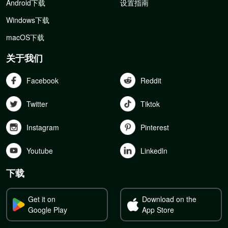
Android下载
设置指南
Windows下载
macOS下载
关于我们
Facebook
Reddit
Twitter
Tiktok
Instagram
Pinterest
Youtube
Linkedln
下载
Get it on
Download on the
Google Play
App Store