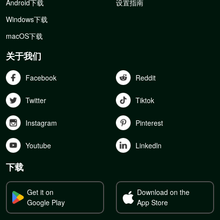
Android下载
设置指南
Windows下载
macOS下载
关于我们
Facebook
Reddit
Twitter
Tiktok
Instagram
Pinterest
Youtube
Linkedln
下载
Get it on
Download on the
Google Play
App Store