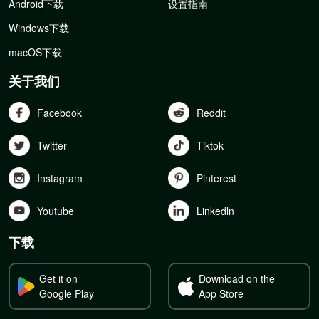
Android下载
设置指南
Windows下载
macOS下载
关于我们
Facebook
Reddit
Twitter
Tiktok
Instagram
Pinterest
Youtube
Linkedln
下载
Get it on
Download on the
Google Play
App Store