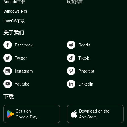
Android下载
设置指南
Windows下载
macOS下载
关于我们
Facebook
Reddit
Twitter
Tiktok
Instagram
Pinterest
Youtube
Linkedln
下载
Get it on
Download on the
Google Play
App Store