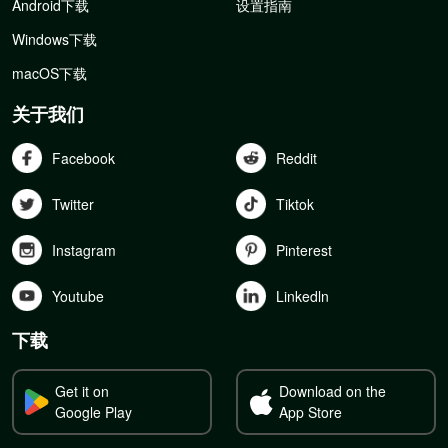
Android下载
设置指南
Windows下载
macOS下载
关于我们
Facebook
Reddit
Twitter
Tiktok
Instagram
Pinterest
Youtube
Linkedln
下载
Get it on
Download on the
Google Play
App Store