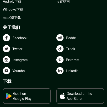
Android下载
设置指南
Windows下载
macOS下载
关于我们
Facebook
Reddit
Twitter
Tiktok
Instagram
Pinterest
Youtube
Linkedln
下载
Get it on
Download on the
Google Play
App Store