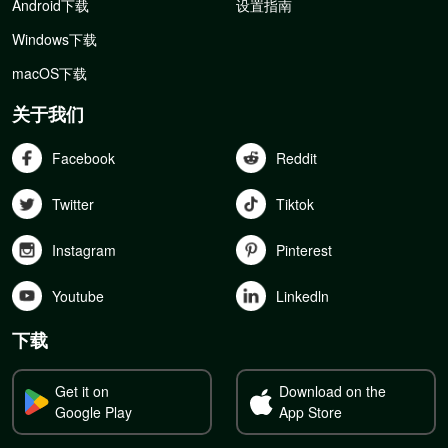
Android下载
设置指南
Windows下载
macOS下载
关于我们
Facebook
Reddit
Twitter
Tiktok
Instagram
Pinterest
Youtube
Linkedln
下载
Get it on
Download on the
Google Play
App Store