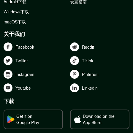
Android下载
设置指南
Windows下载
macOS下载
关于我们
Facebook
Reddit
Twitter
Tiktok
Instagram
Pinterest
Youtube
Linkedln
下载
Get it on
Download on the
Google Play
App Store