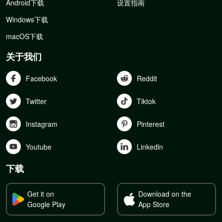
Android下载
设置指南
Windows下载
macOS下载
关于我们
Facebook
Reddit
Twitter
Tiktok
Instagram
Pinterest
Youtube
Linkedln
下载
Get it on
Download on the
Google Play
App Store