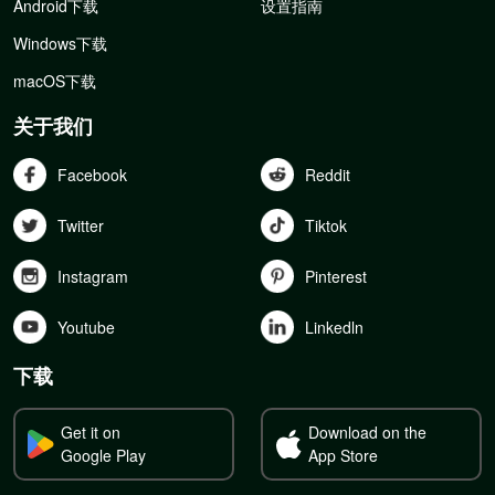
Android下载
设置指南
Windows下载
macOS下载
关于我们
Facebook
Reddit
Twitter
Tiktok
Instagram
Pinterest
Youtube
Linkedln
下载
Get it on
Download on the
Google Play
App Store