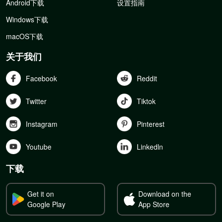
Android下载
设置指南
Windows下载
macOS下载
关于我们
Facebook
Reddit
Twitter
Tiktok
Instagram
Pinterest
Youtube
Linkedln
下载
Get it on
Download on the
Google Play
App Store