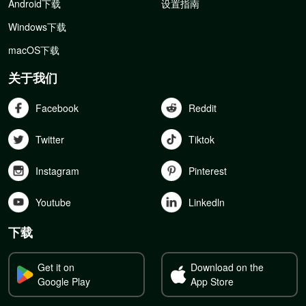
Android下载
设置指南
Windows下载
macOS下载
关于我们
Facebook
Reddit
Twitter
Tiktok
Instagram
Pinterest
Youtube
Linkedln
下载
Get it on
Download on the
Google Play
App Store