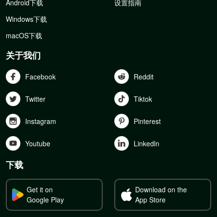
Android下载
设置指南
Windows下载
macOS下载
关于我们
Facebook
Reddit
Twitter
Tiktok
Instagram
Pinterest
Youtube
Linkedln
下载
Get it on
Download on the
Google Play
App Store