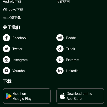
Android下载
设置指南
Windows下载
macOS下载
关于我们
Facebook
Reddit
Twitter
Tiktok
Instagram
Pinterest
Youtube
Linkedln
下载
Get it on
Download on the
Google Play
App Store