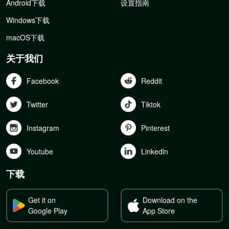
Android下载
设置指南
Windows下载
macOS下载
关于我们
Facebook
Reddit
Twitter
Tiktok
Instagram
Pinterest
Youtube
Linkedln
下载
Get it on
Download on the
Google Play
App Store