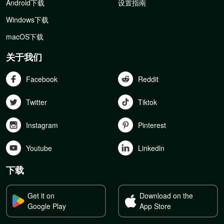
Android下载
设置指南
Windows下载
macOS下载
关于我们
Facebook
Reddit
Twitter
Tiktok
Instagram
Pinterest
Youtube
Linkedln
下载
Get it on
Download on the
Google Play
App Store