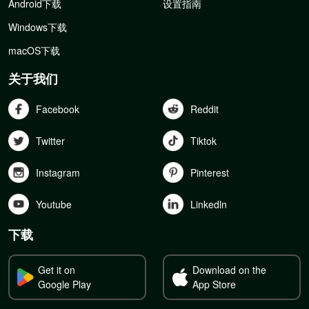
Android下载
设置指南
Windows下载
macOS下载
关于我们
Facebook
Reddit
Twitter
Tiktok
Instagram
Pinterest
Youtube
Linkedln
下载
Get it on
Download on the
Google Play
App Store