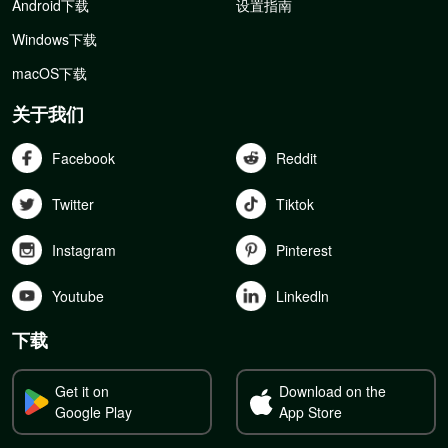
Android下载
设置指南
Windows下载
macOS下载
关于我们
Facebook
Reddit
Twitter
Tiktok
Instagram
Pinterest
Youtube
Linkedln
下载
Get it on
Download on the
Google Play
App Store