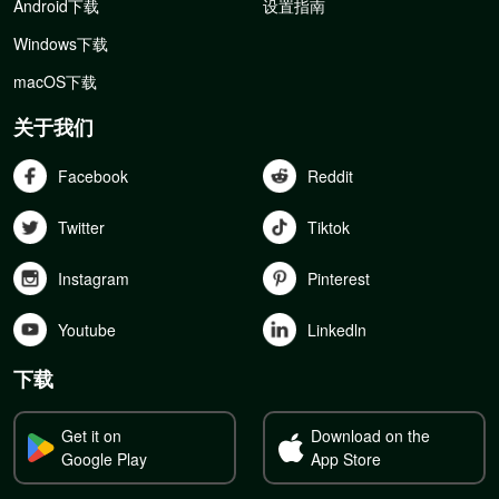
Android下载
设置指南
Windows下载
macOS下载
关于我们
Facebook
Reddit
Twitter
Tiktok
Instagram
Pinterest
Youtube
Linkedln
下载
Get it on
Download on the
Google Play
App Store