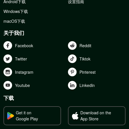
Android下载
设置指南
Windows下载
macOS下载
关于我们
Facebook
Reddit
Twitter
Tiktok
Instagram
Pinterest
Youtube
Linkedln
下载
Get it on
Download on the
Google Play
App Store