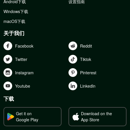
Android下载
设置指南
Windows下载
macOS下载
关于我们
Facebook
Reddit
Twitter
Tiktok
Instagram
Pinterest
Youtube
Linkedln
下载
Get it on
Download on the
Google Play
App Store