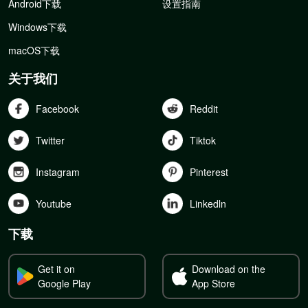
Android下载
设置指南
Windows下载
macOS下载
关于我们
Facebook
Reddit
Twitter
Tiktok
Instagram
Pinterest
Youtube
Linkedln
下载
Get it on
Download on the
Google Play
App Store