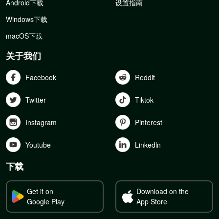
Android下载
设置指南
Windows下载
macOS下载
关于我们
Facebook
Reddit
Twitter
Tiktok
Instagram
Pinterest
Youtube
Linkedln
下载
Get it on
Download on the
Google Play
App Store