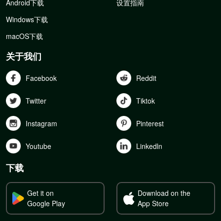
Android下载
设置指南
Windows下载
macOS下载
关于我们
Facebook
Reddit
Twitter
Tiktok
Instagram
Pinterest
Youtube
Linkedln
下载
Get it on
Download on the
Google Play
App Store