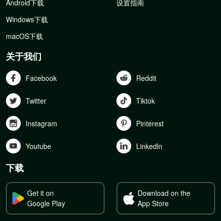
Android下载
设置指南
Windows下载
macOS下载
关于我们
Facebook
Reddit
Twitter
Tiktok
Instagram
Pinterest
Youtube
Linkedln
下载
Get it on
Download on the
Google Play
App Store