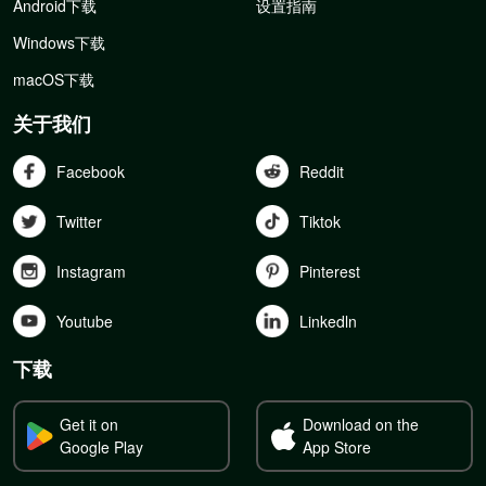
Android下载
设置指南
Windows下载
macOS下载
关于我们
Facebook
Reddit
Twitter
Tiktok
Instagram
Pinterest
Youtube
Linkedln
下载
Get it on
Download on the
Google Play
App Store