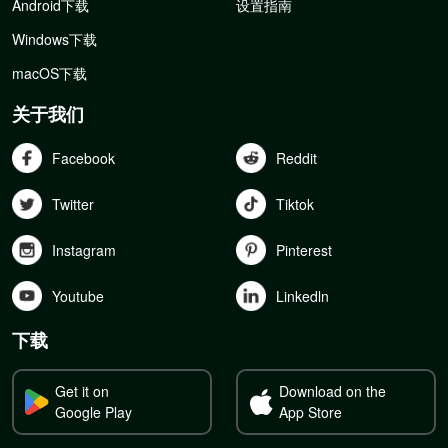
Android下载
设置指南
Windows下载
macOS下载
关于我们
Facebook
Reddit
Twitter
Tiktok
Instagram
Pinterest
Youtube
Linkedln
下载
Get it on
Download on the
Google Play
App Store