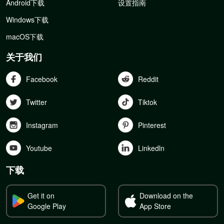
Android下载
设置指南
Windows下载
macOS下载
关于我们
Facebook
Reddit
Twitter
Tiktok
Instagram
Pinterest
Youtube
Linkedln
下载
Get it on
Download on the
Google Play
App Store