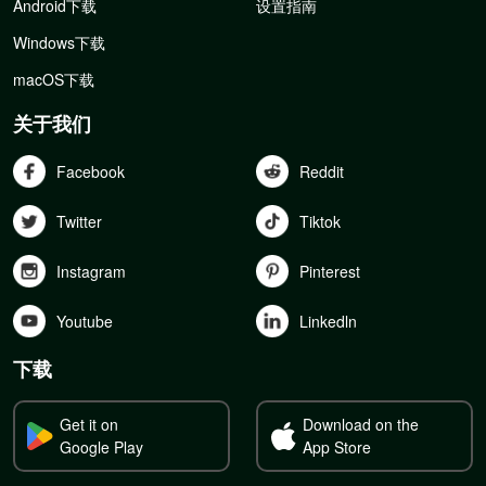
Android下载
设置指南
Windows下载
macOS下载
关于我们
Facebook
Reddit
Twitter
Tiktok
Instagram
Pinterest
Youtube
Linkedln
下载
Get it on
Download on the
Google Play
App Store