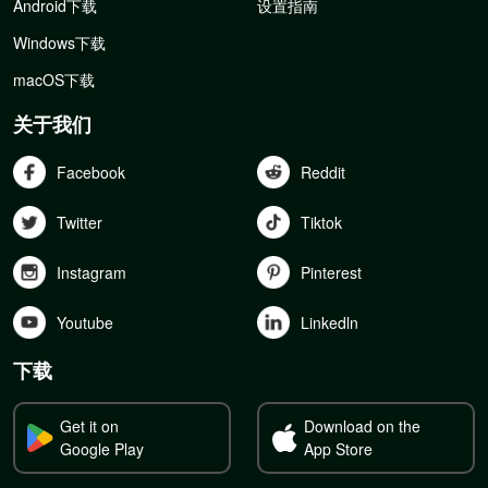
Android下载
设置指南
Windows下载
macOS下载
关于我们
Facebook
Reddit
Twitter
Tiktok
Instagram
Pinterest
Youtube
Linkedln
下载
Get it on
Download on the
Google Play
App Store