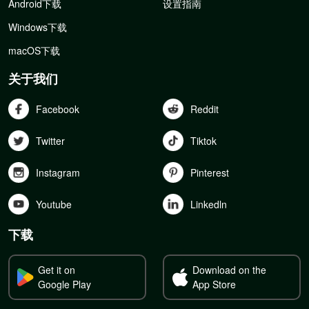
Android下载
设置指南
Windows下载
macOS下载
关于我们
Facebook
Reddit
Twitter
Tiktok
Instagram
Pinterest
Youtube
Linkedln
下载
Get it on
Download on the
Google Play
App Store