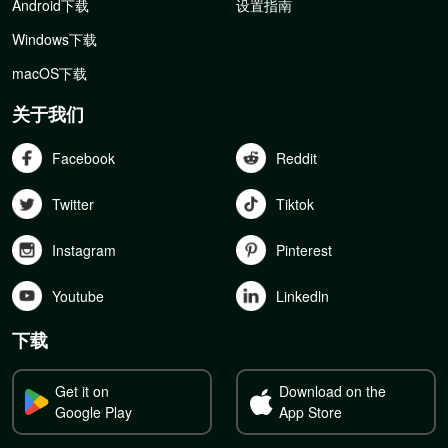
Android下载
设置指南
Windows下载
macOS下载
关于我们
Facebook
Reddit
Twitter
Tiktok
Instagram
Pinterest
Youtube
Linkedln
下载
Get it on
Download on the
Google Play
App Store