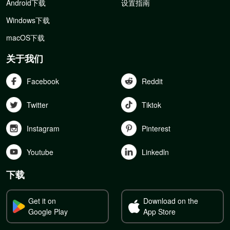
Android下载
设置指南
Windows下载
macOS下载
关于我们
Facebook
Reddit
Twitter
Tiktok
Instagram
Pinterest
Youtube
Linkedln
下载
Get it on
Download on the
Google Play
App Store