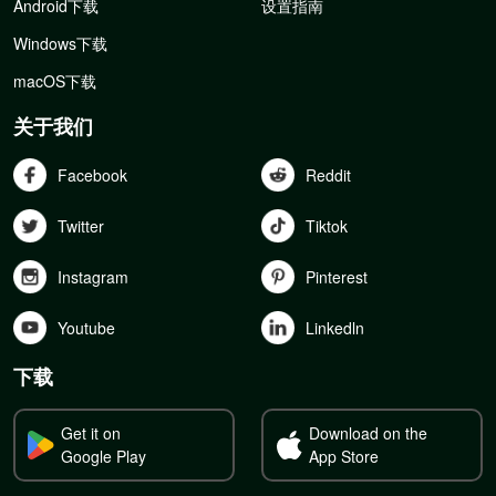
Android下载
设置指南
Windows下载
macOS下载
关于我们
Facebook
Reddit
Twitter
Tiktok
Instagram
Pinterest
Youtube
Linkedln
下载
Get it on
Download on the
Google Play
App Store