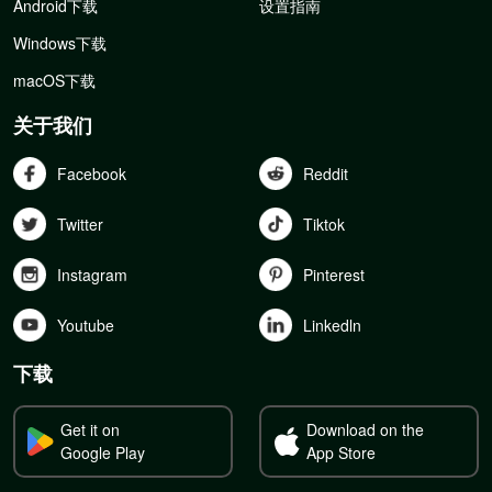
Android下载
设置指南
Windows下载
macOS下载
关于我们
Facebook
Reddit
Twitter
Tiktok
Instagram
Pinterest
Youtube
Linkedln
下载
Get it on
Download on the
Google Play
App Store