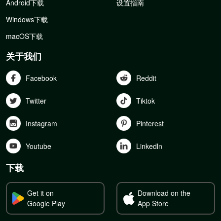
Android下载
设置指南
Windows下载
macOS下载
关于我们
Facebook
Reddit
Twitter
Tiktok
Instagram
Pinterest
Youtube
Linkedln
下载
Get it on
Download on the
Google Play
App Store