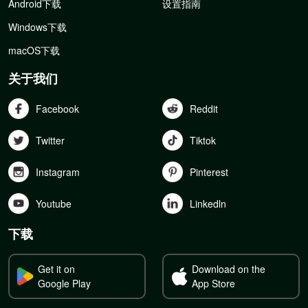
Android下载
设置指南
Windows下载
macOS下载
关于我们
Facebook
Reddit
Twitter
Tiktok
Instagram
Pinterest
Youtube
Linkedln
下载
Get it on
Download on the
Google Play
App Store