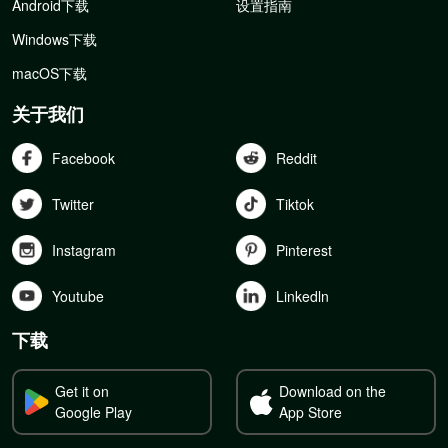
Android下载
设置指南
Windows下载
macOS下载
关于我们
Facebook
Reddit
Twitter
Tiktok
Instagram
Pinterest
Youtube
Linkedln
下载
Get it on
Download on the
Google Play
App Store