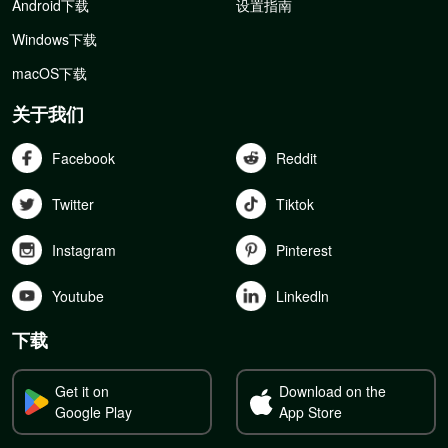
Android下载
设置指南
Windows下载
macOS下载
关于我们
Facebook
Reddit
Twitter
Tiktok
Instagram
Pinterest
Youtube
Linkedln
下载
Get it on
Download on the
Google Play
App Store