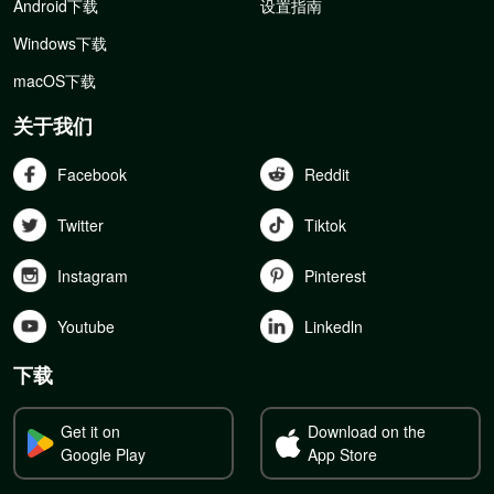
Android下载
设置指南
Windows下载
macOS下载
关于我们
Facebook
Reddit
Twitter
Tiktok
Instagram
Pinterest
Youtube
Linkedln
下载
Get it on
Download on the
Google Play
App Store