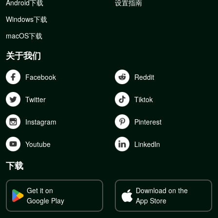
Android下载
设置指南
Windows下载
macOS下载
关于我们
Facebook
Reddit
Twitter
Tiktok
Instagram
Pinterest
Youtube
Linkedln
下载
Get it on
Download on the
Google Play
App Store