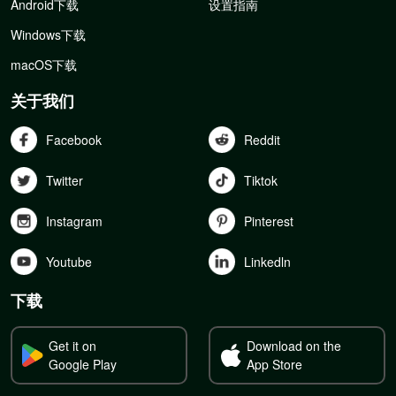
Android下载
设置指南
Windows下载
macOS下载
关于我们
Facebook
Reddit
Twitter
Tiktok
Instagram
Pinterest
Youtube
Linkedln
下载
Get it on
Download on the
Google Play
App Store