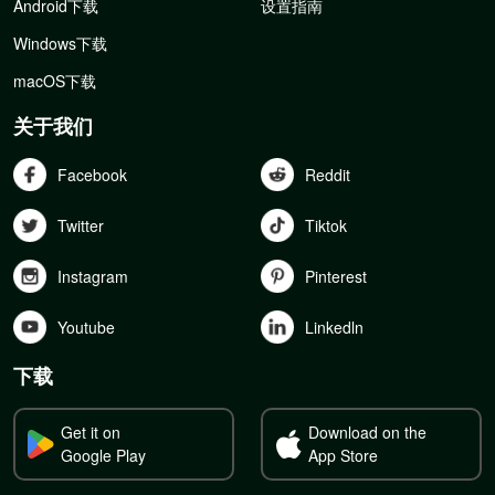
Android下载
设置指南
Windows下载
macOS下载
关于我们
Facebook
Reddit
Twitter
Tiktok
Instagram
Pinterest
Youtube
Linkedln
下载
Get it on
Download on the
Google Play
App Store