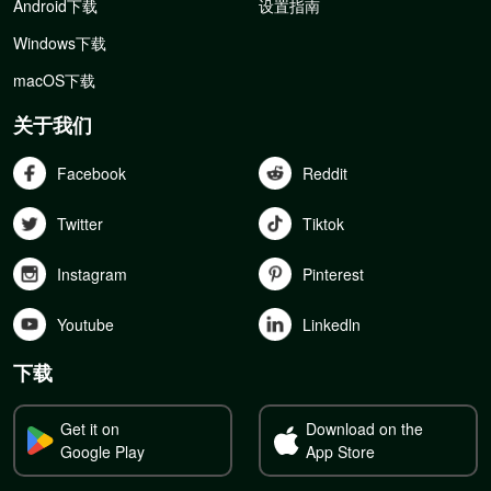
Android下载
设置指南
Windows下载
macOS下载
关于我们
Facebook
Reddit
Twitter
Tiktok
Instagram
Pinterest
Youtube
Linkedln
下载
Get it on
Download on the
Google Play
App Store