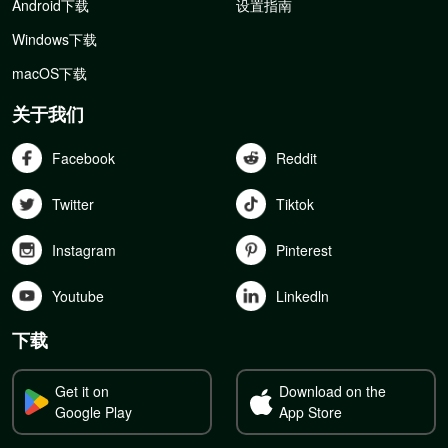
Android下载
设置指南
Windows下载
macOS下载
关于我们
Facebook
Reddit
Twitter
Tiktok
Instagram
Pinterest
Youtube
Linkedln
下载
Get it on
Download on the
Google Play
App Store