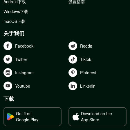
Android下载
设置指南
Windows下载
macOS下载
关于我们
Facebook
Reddit
Twitter
Tiktok
Instagram
Pinterest
Youtube
Linkedln
下载
Get it on
Download on the
Google Play
App Store