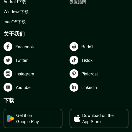
Android下载
设置指南
Windows下载
macOS下载
关于我们
Facebook
Reddit
Twitter
Tiktok
Instagram
Pinterest
Youtube
Linkedln
下载
Get it on
Download on the
Google Play
App Store